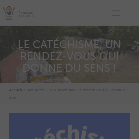
LE CATÉCHISME, UN
RENDEZ-VOUS QUI
DONNE DU SENS !
Accueil
Actualités
Le Catéchisme, un rendez-vous qui donne du
sens !